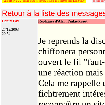
La pétition SOS France Culture continue sur le site sosfranceculture.free.fr
Dictionnai
Retour à la liste des message
Henry Faÿ
Répliques d'Alain Finkielkraut
27/12/2003
20:54
Je reprends la disc
chiffonera personn
ouvert le fil "faut
une réaction mais à
Cela me rappelle u
fichtrement intére
reconnaître un sit