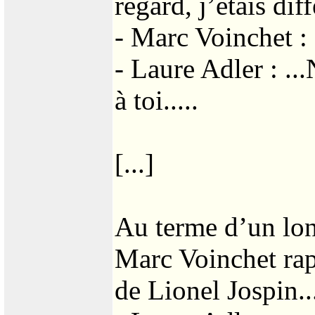
regard, j’étais dif
- Marc Voinchet : 
- Laure Adler : ..
à toi.....
[...]
Au terme d’un lon
Marc Voinchet rapp
de Lionel Jospin..