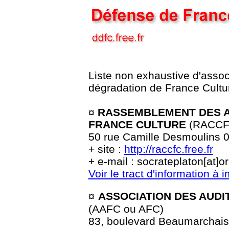
Liste non exhaustive d'associ
dégradation de France Cultur
¤
RASSEMBLEMENT DES A
FRANCE CULTURE
(RACCFC
50 rue Camille Desmoulin
+ site :
http://raccfc.free.fr
+ e-mail : socrateplaton[at]o
Voir le tract d'information à 
¤
ASSOCIATION DES AUDI
(AAFC ou AFC)
83, boulevard Beaumarchais