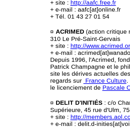
+ site :
http://aafc.free.fr
+ e-mail :
aafc[at]online.fr
+ Tél. 01 43 27 01 54
¤
ACRIMED
(action critiqu
310 Le Pré-Saint-Gervais
+ site :
http://www.acrimed.o
+ e-mail : acrimed[at]wanado
Depuis 1996, l'Acrimed, fon
Patrick Champagne et le phi
site les dérives actuelles de
regards sur
France Culture
.
le licenciement de
Pascale 
¤
DELIT D'INITIÉS
: c/o Cha
Supérieure, 45 rue d'Ulm, 7
+ site :
http://members.aol.co
+ e-mail : delit.d-inities[at]voi