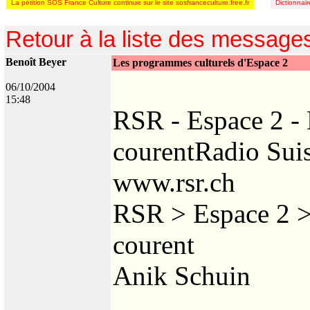
La pétition SOS France Culture continue sur le site sosfranceculture.free.fr
Dictionnai
Retour à la liste des message
Benoît Beyer
Les programmes culturels d'Espace 2
06/10/2004
15:48
RSR - Espace 2 - 
courentRadio Su
www.rsr.ch
RSR > Espace 2 >
courent
Anik Schuin