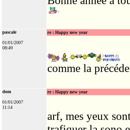
Bonne année à tou
pascale
re : Happy new year
01/01/2007
08:49
comme la précéde
dom
re : Happy new year
01/01/2007
11:14
arf, mes yeux son
trafiquer la sono e