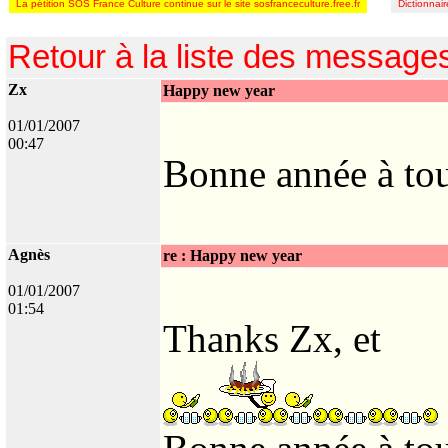
La pétition SOS France Culture continue sur le site sosfranceculture.free.fr
Dictionnai
Retour à la liste des message
Zx
Happy new year
01/01/2007
00:47
Bonne année à tout
Agnès
re : Happy new year
01/01/2007
01:54
Thanks Zx, et