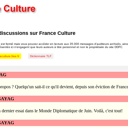
discussions sur France Culture
est fermé mais vous pouvez accéder en lecture aux 35.000 messages d'auditeurs archivés, ain
résentés ici n'engagent que leurs auteurs à titre personnel et non le propriétaire du site DDFC.
culture.free.fr
Dictionnaire TLF
YAG
ropos ? Quelqu'un sait-il ce qu'il devient, depuis son éviction de Franc
ASAYAG
n dernier essai dans le Monde Diplomatique de Juin. Voilà, c'est tout!
ASAYAG