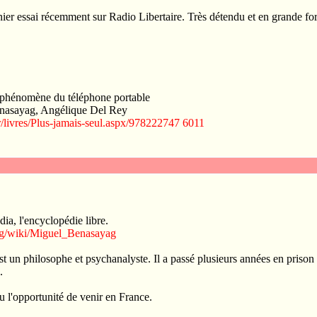
rnier essai récemment sur Radio Libertaire. Très détendu et en grande f
e phénomène du téléphone portable
enasayag, Angélique Del Rey
r/livres/Plus-jamais-seul.aspx/978222747 6011
ia, l'encyclopédie libre.
.org/wiki/Miguel_Benasayag
 un philosophe et psychanalyste. Il a passé plusieurs années en prison
.
 eu l'opportunité de venir en France.