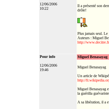
12/06/2006
Il a présenté son de
10:22
drôle!
Plus jamais seul. L
Auteurs : Miguel B
http://www.decitre.f
Pour info
Miguel Benasayag
12/06/2006
Miguel Benasayag
19:46
Un article de Wikipéd
http://fr.wikipedia
Miguel Benasayag est
la guérilla guévariste
A sa libération, il a