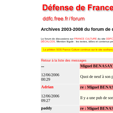
Archives 2003-2008 du forum de 
Le forum de discussions sur
FRANCE CULTURE
du site
DDFC
DÉCALCOS
. Mention légale : les textes, idées et contenus p
La pétition SOS France Culture continue sur le site sosfrance
Retour à la liste des messages
...
Miguel BENASA
12/06/2006
Quoi de neuf à son p
00:29
Adrian
re : Miguel BEN
12/06/2006
Il y a une pub de so
09:27
paddy
re : Miguel BEN