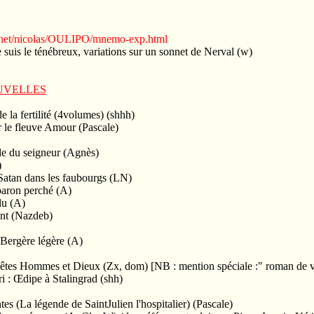
.net/nicolas/OULIPO/mnemo-exp.html
e suis le ténébreux, variations sur un sonnet de Nerval (w)
UVELLES
e la fertilité (4volumes) (shhh)
ur le fleuve Amour (Pascale)
le du seigneur (Agnès)
)
 Satan dans les faubourgs (LN)
 baron perché (A)
du (A)
ant (Nazdeb)
 Bergère légère (A)
êtes Hommes et Dieux (Zx, dom) [NB : mention spéciale :" roman de v
 : Œdipe à Stalingrad (shh)
ntes (La légende de SaintJulien l'hospitalier) (Pascale)