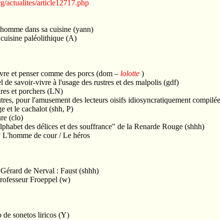
g/actualites/article12717.php
n homme dans sa cuisine (yann)
 cuisine paléolithique (A)
Vivre et penser comme des porcs (dom –
lolotte
)
de savoir-vivre à l'usage des rustres et des malpolis (gdf)
ires et porchers (LN)
autres, pour l'amusement des lecteurs oisifs idiosyncratiquement compil
e et le cachalot (shh, P)
ure (clo)
phabet des délices et des souffrance" de la Renarde Rouge (shhh)
 : L'homme de cour / Le héros
r Gérard de Nerval : Faust (shhh)
professeur Froeppel (w)
de sonetos liricos (Y)