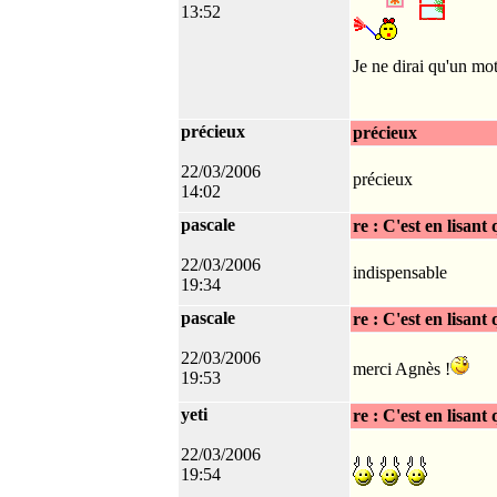
13:52
Je ne dirai qu'un mo
précieux
précieux
22/03/2006
précieux
14:02
pascale
re : C'est en lisant
22/03/2006
indispensable
19:34
pascale
re : C'est en lisant
22/03/2006
merci Agnès !
19:53
yeti
re : C'est en lisant
22/03/2006
19:54