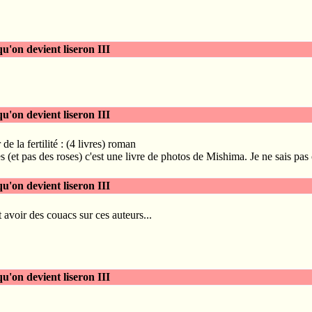
 qu'on devient liseron III
 qu'on devient liseron III
 de la fertilité : (4 livres) roman
es (et pas des roses) c'est une livre de photos de Mishima. Je ne sais pas
 qu'on devient liseron III
it avoir des couacs sur ces auteurs...
 qu'on devient liseron III