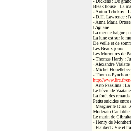
- Dickens : De grand
Bleak house - La ma
- Anton Tchekov : L
- D.H. Lawrence : l'
- Anna Maria Ortese
L'iguane
La mer ne baigne pa
La lune est sur le mu
De veille et de somm
Les Beaux jours
Les Murmures de Pa
- Thomas Hardy : Jud
- Alexandre Vialatte
- Michel Houellebec
- Thomas Pynchon : L
http://www.lire.fr
- Arto Paasilina : L
Le lièvre de Vaatan
La forêt des renards
Petits suicides entre
- Marguerite Dura...s
Moderato Cantabile
Le marin de Gibralta
- Henry de Montherla
- Flaubert : Vie et t