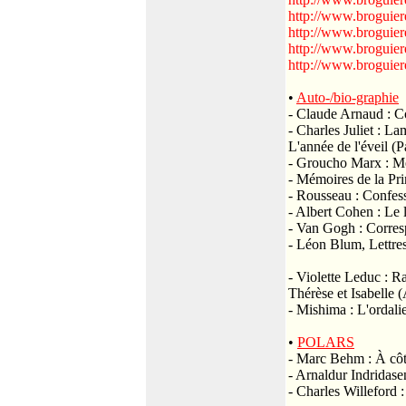
http://www.broguier
http://www.broguier
http://www.broguier
http://www.broguier
•
Auto-/bio-graphie
- Claude Arnaud : C
- Charles Juliet : L
L'année de l'éveil (P
- Groucho Marx : Mé
- Mémoires de la Pri
- Rousseau : Confess
- Albert Cohen : Le
- Van Gogh : Corres
- Léon Blum, Lettre
- Violette Leduc : R
Thérèse et Isabelle 
- Mishima : L'ordali
•
POLARS
- Marc Behm : À côt
- Arnaldur Indridas
- Charles Willeford :