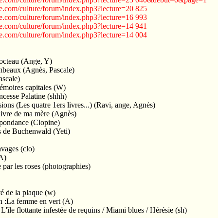
e.com/culture/forum/index.php3?lecture=20 825
e.com/culture/forum/index.php3?lecture=16 993
e.com/culture/forum/index.php3?lecture=14 941
e.com/culture/forum/index.php3?lecture=14 004
octeau (Ange, Y)
ambeaux (Agnès, Pascale)
ascale)
moires capitales (W)
ncesse Palatine (shhh)
ions (Les quatre 1ers livres...) (Ravi, ange, Agnès)
 livre de ma mère (Agnès)
pondance (Clopine)
s de Buchenwald (Yeti)
avages (clo)
(A)
e par les roses (photographies)
é de la plaque (w)
en :La femme en vert (A)
 L'île flottante infestée de requins / Miami blues / Hérésie (sh)