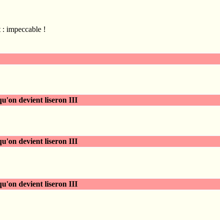
t : impeccable !
 qu'on devient liseron III
 qu'on devient liseron III
 qu'on devient liseron III