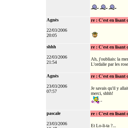
Agnès
re : C'est en lisant
22/03/2006
20:05
shhh
re : C'est en lisant
22/03/2006
Ah, j'oubliais: la mer
21:54
L'ordalie par les ros
Agnès
re : C'est en lisant
23/03/2006
Je savais qu'il y alla
07:57
merci, shhh!
pascale
re : C'est en lisant
23/03/2006
Et Lo-li-ta ?...