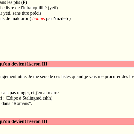
ns les plis (P)
 livre de l'intranquillité (yeti)
ar yéti, sans titre précis
nts de maldoror (
honnis
par Nazdeb )
 qu'on devient liseron III
gement utile. Je me sers de ces listes quand je vais me procurer des liv
sais pas ranger, et j'en ai marre
 : Œdipe à Stalingrad (shh)
rai dans "Romans".
 qu'on devient liseron III