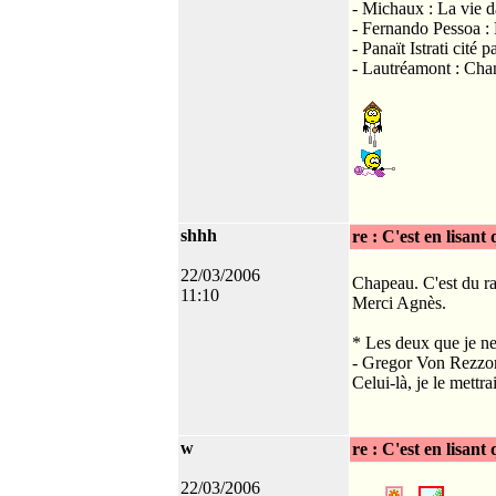
- Michaux : La vie da
- Fernando Pessoa : Le
- Panaït Istrati cité p
- Lautréamont : Cha
shhh
re : C'est en lisant
22/03/2006
Chapeau. C'est du ran
11:10
Merci Agnès.
* Les deux que je ne 
- Gregor Von Rezzori
Celui-là, je le mett
w
re : C'est en lisant
22/03/2006