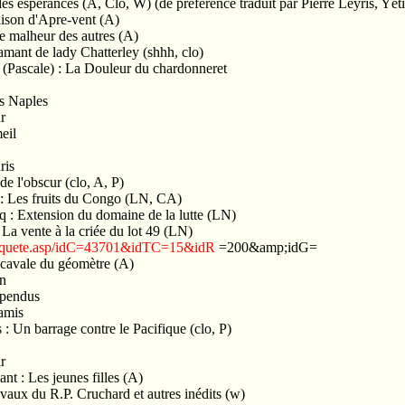
es espérances (A, Clo, W) (de préférence traduit par Pierre Leyris, Yéti
ison d'Apre-vent (A)
e malheur des autres (A)
amant de lady Chatterley (shhh, clo)
 (Pascale) : La Douleur du chardonneret
s Naples
r
eil
ris
e l'obscur (clo, A, P)
 : Les fruits du Congo (LN, CA)
q : Extension du domaine de la lutte (LN)
a vente à la criée du lot 49 (LN)
/enquete.asp/idC=43701&idTC=15&idR
=200&amp;idG=
a cavale du géomètre (A)
en
 pendus
 amis
 : Un barrage contre le Pacifique (clo, P)
r
nt : Les jeunes filles (A)
ravaux du R.P. Cruchard et autres inédits (w)