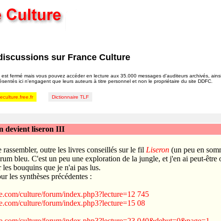
discussions sur France Culture
est fermé mais vous pouvez accéder en lecture aux 35.000 messages d'auditeurs archivés, ain
résentés ici n'engagent que leurs auteurs à titre personnel et non le propriétaire du site DDFC.
culture.free.fr
Dictionnaire TLF
n devient liseron III
de rassembler, outre les livres conseillés sur le fil
Liseron
(un peu en somme
rum bleu. C'est un peu une exploration de la jungle, et j'en ai peut-être o
r les bouquins que je n'ai pas lus.
our les synthèses précédentes :
e.com/culture/forum/index.php3?lecture=12 745
e.com/culture/forum/index.php3?lecture=15 08
re.com/culture/forum/index.php3?lecture=23 040&debut=0&page=1