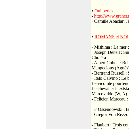
•
Ouliperies
-
http://www.graner
- Camille Abaclar: J
•
ROMANS
et
NO
- Mishima : La mer d
- Joseph Delteil : S
Choléra
- Albert Cohen : Bel
Mangeclous (Agnès
- Bertrand Russell :
- Italo Calvino : Le
Le vicomte pourfen
Le chevalier inexist
Marcovaldo (W, A)
- Félicien Marceau :
- F Ossendowski : B
- Gregor Von Rezzori
- Flaubert : Trois co