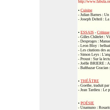
http://www.fabula.or
•
Cuisine
- Julian Barnes : U
- Joseph Delteil : La
•
ESSAIS
-
Critique
- Gilles Châtelet : 
- Desproges : Manuel 
- Leon Bloy : bellua
- Les citations des 
- Simon Leys : L'ang
- Proust : Sur la lect
- Joëlle BRIERE : Al
- Balthazar Gracian
•
THÉÂTRE
- Goethe, traduit pa
- Jean Tardieu : Le 
•
POÉSIE
- Unamuno : Rosario 