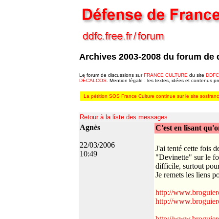
Archives 2003-2008 du forum de 
Le forum de discussions sur
FRANCE CULTURE
du site
DDFC
DÉCALCOS
. Mention légale : les textes, idées et contenus p
La pétition SOS France Culture continue sur le site sosfrance
Retour à la liste des messages
Agnès
C'est en lisant qu'o
22/03/2006
J'ai tenté cette fois 
10:49
"Devinette" sur le fo
difficile, surtout pou
Je remets les liens p
http://www.broguier
http://www.broguier
http://www.broguie