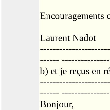
Encouragements c
Laurent Nadot
---------------------
------ ---------------
b) et je reçus en r
---------------------
------ ---------------
Bonjour,