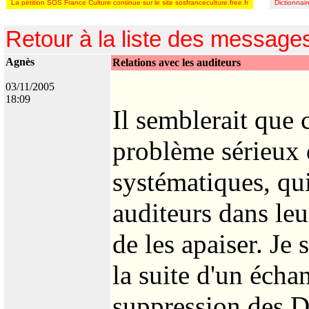
La pétition SOS France Culture continue sur le site sosfranceculture.free.fr
Dictionnai
Retour à la liste des message
Agnès
Relations avec les auditeurs
03/11/2005
18:09
Il semblerait que 
problème sérieux d
systématiques, qui
auditeurs dans leu
de les apaiser. Je
la suite d'un écha
suppression des Dé